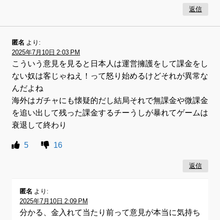
返信
匿名
より:
2025年7月10日 2:03 PM
こういう意見を見ると日本人は運営擁護をして課金をし
ない奴は客じゃねえ！って怒り始めるけどそれが異常な
んだよね
海外はガチャにも懐疑的だし結局それで無課金や微課金
を追い出して残った課金するチーうしが暴れてゲームは
衰退して終わり
5
16
返信
匿名
より:
2025年7月10日 2:09 PM
分かる、金入れて当たり前って意見が本当に気持ち