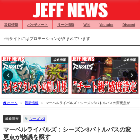
攻略情報
パッチノート
リーク情報
Wiki
Youtube
Discord
◦当サイトにはプロモーションが含まれています
攻略情報
攻略情報
ホーム
最新情報
マーベルライバルズ：シーズン3バトルパスの変更点が物
議を醸す
最新情報
シーズン3
マーベルライバルズ：シーズン3バトルパスの変
更点が物議を醸す