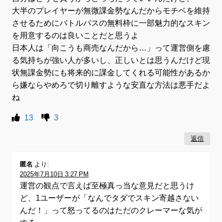
大半のプレイヤーが無微課金勢なんだからモチベを維持
させるためにバトルパスの無料枠に一部魅力的なスキン
を用意するのは良いことだと思うよ
日本人は「向こうも商売なんだから…」って運営側を慮
る気持ちが強い人が多いし、正しいとは思うんだけど現
状無課金勢にも将来的に課金してくれる可能性があるか
ら嫌ならやめろで切り離すような安直な方法は悪手だよ
ね
13
3
返信
匿名
より:
2025年7月10日 3:27 PM
運営の観点で言えば至極真っ当な意見だと思うけ
ど、1ユーザーが「なんでタダでスキン寄越さない
んだ！」って怒ってるのはただのクレーマーな気が