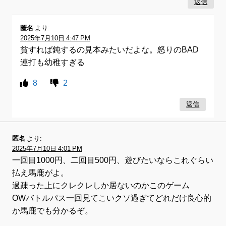
返信
匿名
より:
2025年7月10日 4:47 PM
貧すれば鈍するの見本みたいだよな。怒りのBAD
連打も幼稚すぎる
8
2
返信
匿名
より:
2025年7月10日 4:01 PM
一回目1000円、二回目500円、遊びたいならこれぐらい
払え馬鹿がよ。
過疎った上にクレクレしか居ないのかこのゲーム
OWバトルパス一回見てこいクソ過ぎてどれだけ良心的
か馬鹿でも分かるぞ。