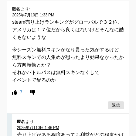
匿名
より:
2025年7月10日 1:33 PM
steam売り上げランキングがグローバルで３２位、
アメリカは１７位だから良くはないけどそんなに酷
くもないような
今シーズン無料スキンかなり貰った気がするけど
無料スキンでの人集めが思ったより効果なかったか
ら方向転換とか？
それかバトルパスは無料スキンなくして
イベントで配るのか
7
返信
匿名
より:
2025年7月10日 1:46 PM
売り上げがある程度あっても利益がどの程度かは