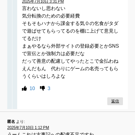
2025年7月10日 3:31 PM
言わないし思わない
気分転換のための必要経費
そもそもハナから課金する気０の乞食がタダ
で遊ばせてもらってるのを棚に上げて意見し
てるだけ
まぁやるなら外部サイトの登録必要とかSNS
で宣伝とか強制力は必要だな
だって善意の配慮してやったとこで金払わね
えんだもん 代わりにゲームの名売ってもら
うくらいはしろよな
10
3
返信
匿名
より:
2025年7月10日 1:12 PM
うーんこれは古事記への配慮不足ですわ