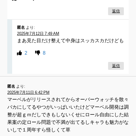
返信
匿名
より:
2025年7月12日 7:49 AM
まあ見た目だけ整えて中身はスッカスカだけども
2
8
返信
匿名
より:
2025年7月11日 6:42 PM
マーベルがリリースされてからオーバーウォッチを散々
バカにしてるやつがいっぱいいたけどマーベル開発は調
整が超ｇｍだしできもしないくせにロール自由にした結
果案の定ロール問題で不満が出てるしキャラも魅力がな
いしで１周年すら怪しくて草