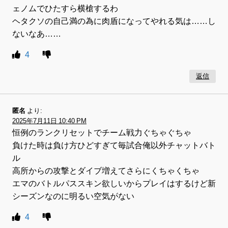
ェノムでひたすら横槍するわ
ヘタクソの自己満の為に肉盾になってやれる気は……し
ないなあ……
4
返信
匿名
より:
2025年7月11日 10:40 PM
恒例のランクリセットでチーム戦力ぐちゃぐちゃ
負けた時は負け方ひどすぎて毎試合俺以外チャットバト
ル
高所からの攻撃とダイブ増えてさらにくちゃくちゃ
エマのバトルパススキン欲しいからプレイはするけど新
シーズンなのに明るい空気がない
4