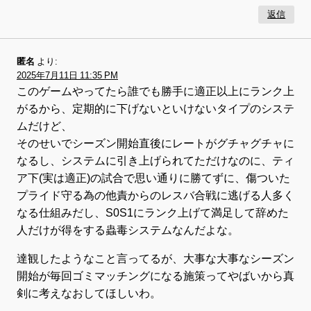
返信
匿名
より:
2025年7月11日 11:35 PM
このゲームやってたら誰でも勝手に適正以上にランク上
がるから、定期的に下げないといけないタイプのシステ
ムだけど、
そのせいでシーズン開始直後にレートがグチャグチャに
なるし、システムに引き上げられてただけなのに、ティ
ア下(実は適正)の試合で思い通りに勝てずに、傷ついた
プライド守る為の他責からのレスバ合戦に逃げる人多く
なる仕組みだし、S0S1にランク上げて満足して辞めた
人だけが得をする蟲毒システムなんだよな。
達観したようなこと言ってるが、大事な大事なシーズン
開始が毎回ゴミマッチングになる施策ってやばいから真
剣に考えなおしてほしいわ。