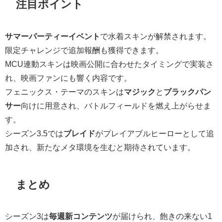
注目ポイント
サマーパーティーイベント
で水着スキンが解禁されます。
限定チャレンジで追加報酬も獲得できます。
MCU連動スキンは映画公開に合わせたタイミングで実装さ
れ、映画ファンにも響く内容です。
フェニックス・テーマのスキンは
マジック
と
ブラックパン
サー
向けに用意され、バトルフィールドを燃え上がらせま
す。
シーズン3.5では
ブレイド
がプレイアブルヒーローとして追
加され、新たなメタ環境を生むと期待されています。
まとめ
シーズン3は
毎週新コンテンツ
が届けられ、飽きの来ない1