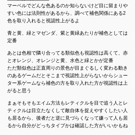
マーベルでどんな色あるのか知らないけど目に留まりや
すい色には法則性があるから、調べて補色関係にある2
色を取り入れると視認性上がるよ
青と黄、緑とマゼンダ、紫と黄緑あたりが補色としては
定番
あとは色相で隣り合ってる類似色も視認性は高くて、赤
とオレンジ、オレンジと黄、水色と緑とかが定番
ただ類似色は正直周りの景色が目まぐるしく変わる動き
のあるゲームだとそこまで視認性上がらないからシュー
ター系ゲームなら補色の方を取り入れた方が視認性は上
がると思う
まぁそもそもエイム方法もレティクルを目で追う人とレ
ティクルは目立たなくして敵自体を捉えやすくしたい人
も居るから、後者だと逆に見づらくなって嫌って人も居
るから自分がどっちタイプかは確認した方がいいかもね