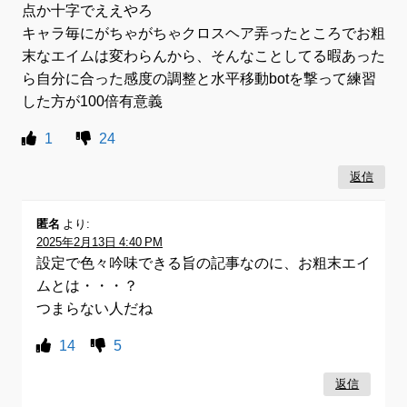
点か十字でええやろ
キャラ毎にがちゃがちゃクロスヘア弄ったところでお粗
末なエイムは変わらんから、そんなことしてる暇あった
ら自分に合った感度の調整と水平移動botを撃って練習
した方が100倍有意義
1
24
返信
匿名
より:
2025年2月13日 4:40 PM
設定で色々吟味できる旨の記事なのに、お粗末エイ
ムとは・・・？
つまらない人だね
14
5
返信