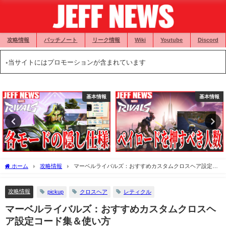
攻略情報
パッチノート
リーク情報
Wiki
Youtube
Discord
◦当サイトにはプロモーションが含まれています
基本情報
攻略情報
ホーム
攻略情報
マーベルライバルズ：おすすめカスタムクロスヘア設定コ
ード集＆使い方
攻略情報
pickup
クロスヘア
レティクル
マーベルライバルズ：おすすめカスタムクロスヘ
ア設定コード集＆使い方