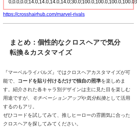
0,0.0,0.0;14.0,14.0,14.0,14.0;30.0;100.0,100.0,100.0,100.0;0
https://crosshairhub.com/marvel-rivals
まとめ：個性的なクロスヘアで気分
転換＆カスタマイズ
『マーベルライバルズ』ではクロスヘアカスタマイズが可
能で、
コードを貼り付けるだけで独自の照準
を楽しめま
す。紹介された各キャラ別デザインは主に見た目を楽しむ
用途ですが、
モチベーションアップ
や
気分転換
として活用
するのもアリ。
ぜひコードを試してみて、推しヒーローの雰囲気に合った
クロスヘアを探してみてください。