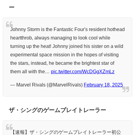
ー
Johnny Storm is the Fantastic Four's resident hothead
heartthrob, always managing to look cool while
turning up the heat! Johnny joined his sister on a wild
experimental space mission in the hopes of visiting
the stars, instead, he became the brightest star of
them all with the…
pic.twitter.com/WcDGgXZmLz
— Marvel Rivals (@MarvelRivals)
February 18, 2025
ザ・シングのゲームプレイトレーラー
【速報】ザ・シングのゲームプレイトレーラー初公