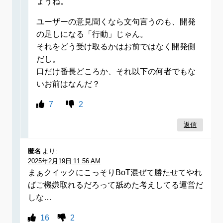
ょうね。
ユーザーの意見聞くなら文句言うのも、開発
の足しになる「行動」じゃん。
それをどう受け取るかはお前ではなく開発側
だし。
口だけ番長どころか、それ以下の何者でもな
いお前はなんだ？
7
2
返信
匿名
より:
2025年2月19日 11:56 AM
まぁクイックにこっそりBoT混ぜて勝たせてやれ
ばご機嫌取れるだろって舐めた考えしてる運営だ
しな…
16
2