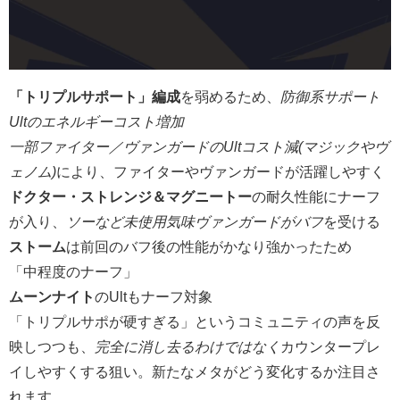
「トリプルサポート」編成
を弱めるため、
防御系サポート
Ultのエネルギーコスト増加
一部ファイター／ヴァンガードのUltコスト減(マジックやヴ
ェノム)
により、ファイターやヴァンガードが活躍しやすく
ドクター・ストレンジ＆マグニートー
の耐久性能にナーフ
が入り、
ソーなど未使用気味ヴァンガードがバフ
を受ける
ストーム
は前回のバフ後の性能がかなり強かったため
「中程度のナーフ」
ムーンナイト
のUltもナーフ対象
「トリプルサポが硬すぎる」というコミュニティの声を反
映しつつも、
完全に消し去るわけではなく
カウンタープレ
イしやすくする狙い。新たなメタがどう変化するか注目さ
れます。