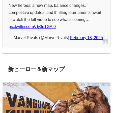
New heroes, a new map, balance changes,
competitive updates, and thrilling tournaments await
—watch the full video to see what’s coming…
pic.twitter.com/zIy3d1GAt0
— Marvel Rivals (@MarvelRivals)
February 18, 2025
新ヒーロー＆新マップ