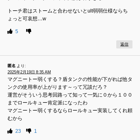
トーチ君はストームと合わせないとult弱弱仕様ならち
ょっと可哀想…w
5
返信
匿名
より:
2025年2月19日 8:35 AM
マグニートー弱くする？盾タンクの性能が下がれば他タ
ンクの使用率が上がります～って冗談だろ？
運営がそういう思考回路って知って一気に０から１００
までロールキュー肯定派になったわ
マグニートー弱くするならロールキュー実装してくれ頼
むから
23
1