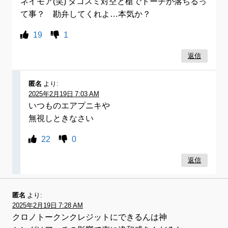
ネイモア(笑) タコスミ対空と槍でトーチが落ちるっ
て事？ 勘弁してくれよ…本気か？
19
1
返信
匿名
より:
2025年2月19日 7:03 AM
いつものエアプニキや
無視しときなさい
22
0
返信
匿名
より:
2025年2月19日 7:28 AM
クロノトークンクレジットにできるんは神