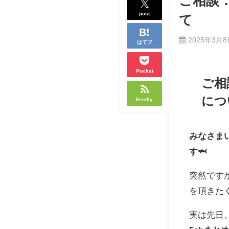
ご相談：
post
て
2025年3月
はてブ
Pocket
ご相
につ
Feedly
みなさま
す🦈
突然です
を頂きた
実は先日