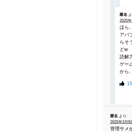
匿名
よ
2025年
ほら
アバ
らそ
どw
読解
ゲー
から
1
匿名
より:
2025年3月8日
管理サメ