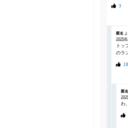
3
匿名
よ
2025年
トッ
のラ
1
匿
202
わ