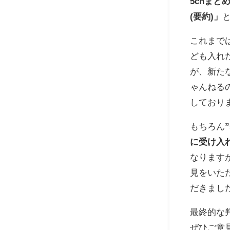
5chま
(要約)」
これまで
ども入れ
が、新た
ゃんねる
しており
もちろん
に受け入
なります
見をいた
だきまし
最終的な
ぜひご意