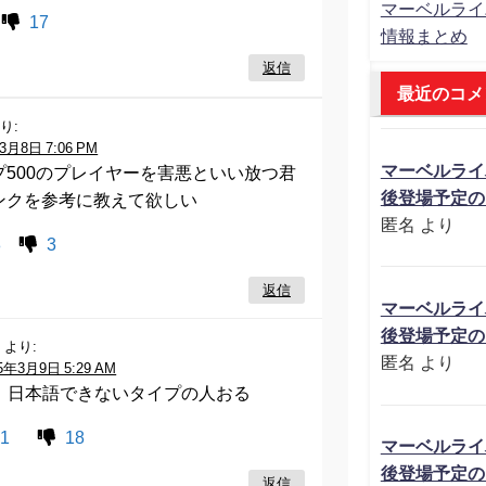
マーベルライ
17
情報まとめ
返信
最近のコメ
り:
3月8日 7:06 PM
マーベルライ
プ500のプレイヤーを害悪といい放つ君
後登場予定の
ンクを参考に教えて欲しい
匿名
より
8
3
返信
マーベルライ
後登場予定の
名
より:
匿名
より
5年3月9日 5:29 AM
、日本語できないタイプの人おる
1
18
マーベルライ
後登場予定の
返信