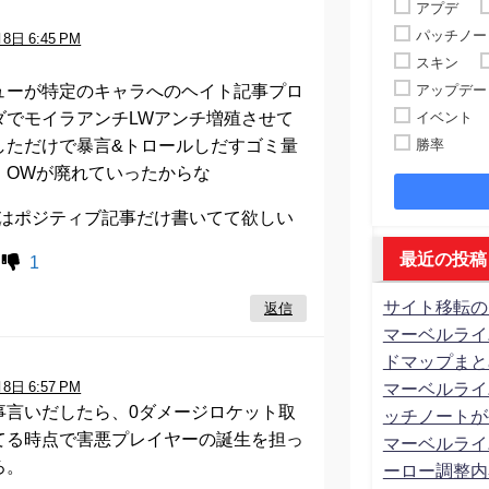
アプデ
:
パッチノー
8日 6:45 PM
スキン
ューが特定のキャラへのヘイト記事プロ
アップデー
ダでモイラアンチLWアンチ増殖させて
イベント
しただけで暴言&トロールしだすゴミ量
勝率
、OWが廃れていったからな
Fにはポジティブ記事だけ書いてて欲しい
最近の投稿
1
サイト移転の
返信
マーベルライ
ドマップまと
:
8日 6:57 PM
マーベルライ
事言いだしたら、0ダメージロケット取
ッチノートが
てる時点で害悪プレイヤーの誕生を担っ
マーベルライ
ろ。
ーロー調整内