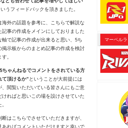
とめなども合わせて記事を増やしてほしい
というフィードバックを頂きました。
は海外の話題を参考に、こちらで解説な
た記事の作成をメインにしておりました
な軸で記事の作成が出来ると思い、5ち
マーベルラ
の掲示板からのまとめ記事の作成を検討
ます。
”5ちゃんねるでコメントをされている方
れて頂けるか”
ということが大前提には
が、閲覧いただいている皆さんにもご意
だければと思いこの場を設けさせていた
た。
判断はこちらでさせていただきますが、
見あればコメントいただけますと幸いで