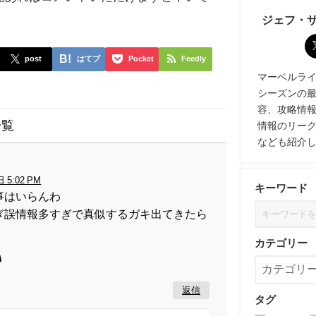
ジェフ・
post
はてブ
Pocket
Feedly
マーベルライバル
シーズンの
容、攻略情
一覧
情報のリー
なども紹介
 5:02 PM
キーワード
事はいらんわ
ぎ誤情報多すぎで真似するガキ出てきたら
カテゴリー
返信
タグ