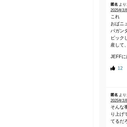
匿名
より
2025年3月
これ
おばニ
パガン
ピック
産して
JEF
12
匿名
より
2025年3月
そんな
り上げ
てるだ