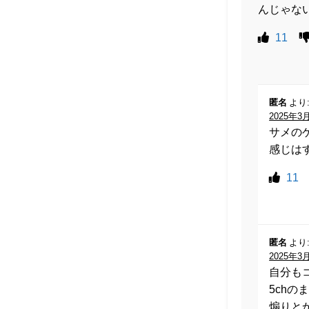
んじゃな
11
匿名
より
2025年3月
サメの
感じは
11
匿名
より
2025年3月
自分も
5ch
煽りと