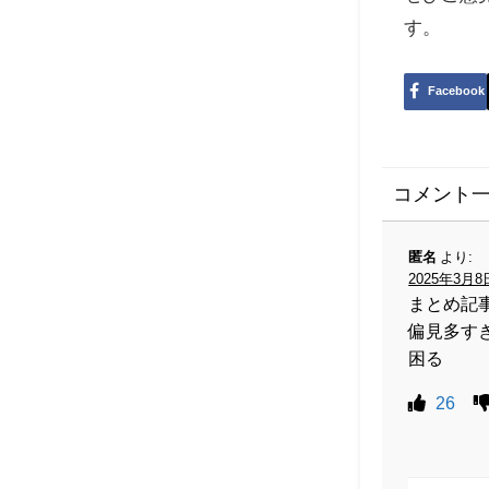
す。
Facebook
コメント
匿名
より:
2025年3月8日
まとめ記
偏見多す
困る
26