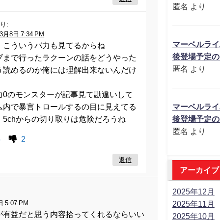
匿名
より
り:
3月8日 7:34 PM
マーベルライ
、こういうバ力も見てるからね
後登場予定の
ブまで行ったラクーンの話をどうやった
匿名
より
う読めるのか俺には理解出来ないんだけ
力0のモンスターが記事見て勘違いして
ム内で暴言トロールするの目に見えてる
マーベルライ
、5chからの切り取りは危険だろうね
後登場予定の
匿名
より
5
2
返信
アーカイブ
2025年12月
 5:07 PM
2025年11月
が有益だと思う内容拾ってくれるならいい
2025年10月