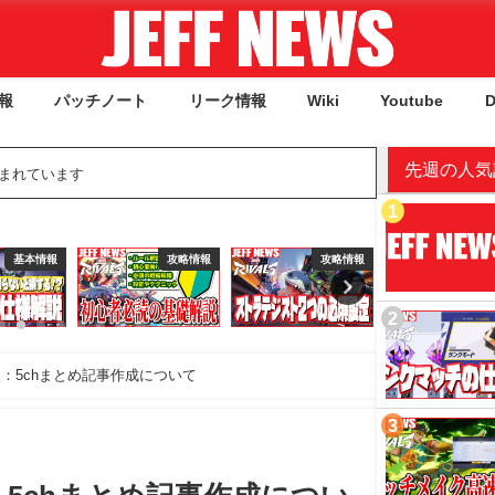
報
パッチノート
リーク情報
Wiki
Youtube
D
先週の人気
含まれています
攻略情報
攻略情報
Youtube
基
：5chまとめ記事作成について