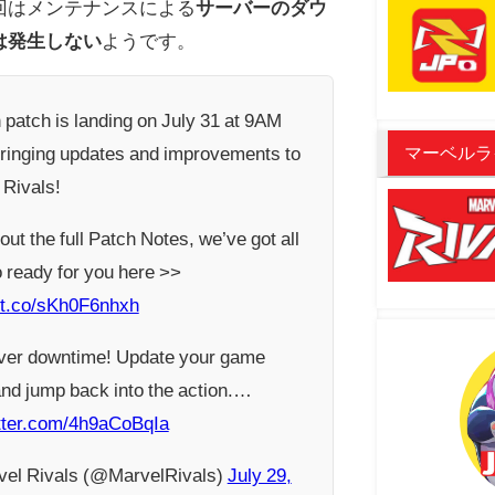
回はメンテナンスによる
サーバーのダウ
は発生しない
ようです。
 patch is landing on July 31 at 9AM
マーベルラ
ringing updates and improvements to
 Rivals!
ut the full Patch Notes, we’ve got all
o ready for you here >>
//t.co/sKh0F6nhxh
ver downtime! Update your game
and jump back into the action.…
itter.com/4h9aCoBqIa
el Rivals (@MarvelRivals)
July 29,