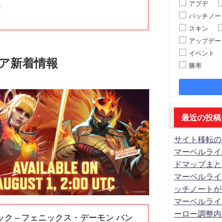
アプデ
！
パッチノー
スキン
アップデー
イベント
ア新着情報
勝率
最近の投稿
サイト移転の
マーベルライ
ドマップまと
マーベルライ
ッチノートが
マーベルライ
ーロー調整内
ジック – フェニックス・デーモン バン