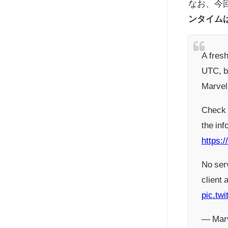
なお、今
ンタイム
A fresh
UTC, b
Marvel
Check o
the inf
https:
No ser
client 
pic.tw
— Marv