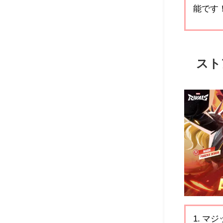
能です
スト
1. マ