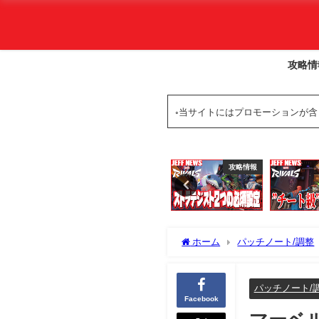
攻略情
◦当サイトにはプロモーションが
Youtube
攻略情報
攻略情報
ホーム
パッチノート/調整
20250731が公開
パッチノート/
Facebook