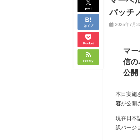
マーベ
post
パッチノ
2025年7月3
はてブ
Pocket
マー
信の
Feedly
公開
本日実施
容
が公開
現在日本
訳バージ