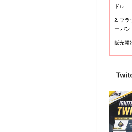
ドル
2. ブ
ー バン
販売開始日
Twi