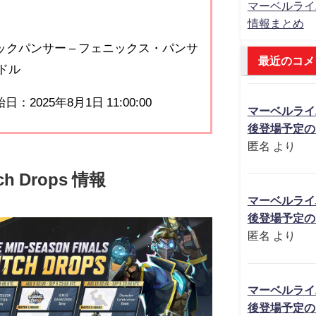
マーベルライ
情報まとめ
ラックパンサー – フェニックス・パンサ
最近のコメ
ドル
：2025年8月1日 11:00:00
マーベルライ
後登場予定の
匿名
より
tch Drops 情報
マーベルライ
後登場予定の
匿名
より
マーベルライ
後登場予定の