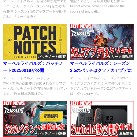
ーズン2.5時点での最新情報整理
の能力やULTを奪う新ヴァンガー
マーベルライバルズ：今後追加予定の新ヒ
追記：アビリティ紹介動画も公開 A
ーローがリーク！シーズン2.5時点での情
Mutant whose power can change the
ド
報整理 シーズン2.5のアップデートが配信
course of any batt...
され、『マーベルライ...
パッチノート/調整
リーク情報/噂
マーベルライバルズ：パッチノ
マーベルライバルズ：シーズン
ート20250918が公開
2.5のパッチはクソデカアプデに
マーベルライバルズ：パッチノート
マーベルライバルズ：シーズン2.5のパッ
20250918が公開 本日実施されるアップデ
チはクソデカアプデに 2025年5月30日に
ートのパッチノートの内容が公開されてい
予定されているシーズン2.5アップデート
ます。 現在日本語版は公...
は、ダウンロード...
パッチノート/調整
最新情報