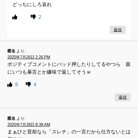
どっちにしろ哀れ
2
返信
匿名
より:
2025年7月26日 2:26 PM
ポジティブコメントにバッド押したりしてるやつら 親
にいつも暴言とか嫌味で返してそうｗ
8
4
返信
匿名
より:
2025年7月28日 8:39 AM
まぁひと昔前なら「スレチ」の一言だから仕方ないとは