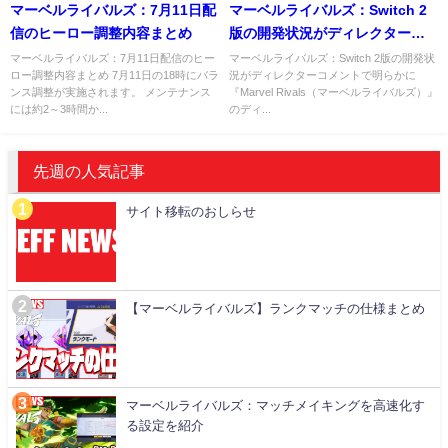
マーベルライバルズ：7月11日配
マーベルライバルズ：Switch 2
信のヒーロー調整内容まとめ
版の開発状況がディレクターコ
メントで明らかに
マーベルライバルズ：7月11日配信のヒー
マーベルライバルズ：Switch 2版の開発状
ロー調整内容まとめ 7月11日の18時にバラ
況がディレクターコメントで明らかに
ンス調整が実施されます。 メンテナンス
『Marvel Rivals（マーベルライバルズ）』
には約2～3時間か...
のディ...
先週の人気記事
サイト移転のおしらせ
【マーベルライバルズ】ランクマッチの仕様まとめ
マーベルライバルズ：マッチメイキングを高速化す
る設定を紹介