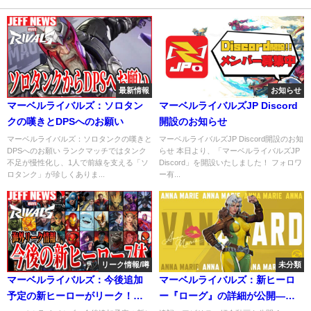
最新情報
お知らせ
マーベルライバルズ：ソロタン
マーベルライバルズJP Discord
クの嘆きとDPSへのお願い
開設のお知らせ
マーベルライバルズ：ソロタンクの嘆きと
マーベルライバルズJP Discord開設のお知
DPSへのお願い ランクマッチではタンク
らせ 本日より、「マーベルライバルズJP
不足が慢性化し、1人で前線を支える「ソ
Discord」を開設いたしました！ フォロワ
ロタンク」が珍しくありま...
ー有...
リーク情報/噂
未分類
マーベルライバルズ：今後追加
マーベルライバルズ：新ヒーロ
予定の新ヒーローがリーク！シ
ー『ローグ』の詳細が公開—敵