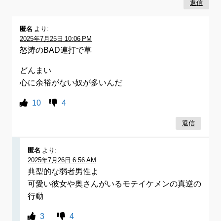
返信
匿名
より:
2025年7月25日 10:06 PM
怒涛のBAD連打で草
どんまい
心に余裕がない奴が多いんだ
10
4
返信
匿名
より:
2025年7月26日 6:56 AM
典型的な弱者男性よ
可愛い彼女や奥さんがいるモテイケメンの真逆の
行動
3
4