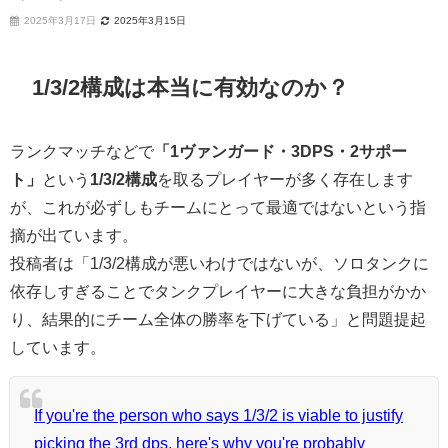
2025年3月17日
2025年3月15日
1/3/2構成は本当に有効なのか？
ランクマッチなどで
「1ヴァンガード・3DPS・2サポー
ト」
という
1/3/2構成
を取るプレイヤーが多く存在します
が、これが必ずしもチームにとって最適ではないという指
摘が出ています。
投稿者は「1/3/2構成が悪いわけではないが、ソロタンクに
依存しすぎることでタンクプレイヤーに大きな負担がかか
り、結果的にチーム全体の勝率を下げている」と問題提起
しています。
If you're the person who says 1/3/2 is viable to justify
picking the 3rd dps, here's why you're probably