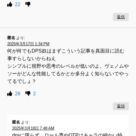
22
返信
匿名
より:
2025年3月17日 1:34 PM
何が何でもDPS奴はまずこういう記事を真面目に読む
事すらしないからねえ
シンプルに視野や思考のレベルが低いのよ。ヴェノムや
ソーがどんな性能してるかとか多分よく知らないでやっ
てるでしょ？
28
2
返信
匿名
より:
2025年3月18日 7:48 AM
dpsに限らず、ロール専やOTPはキャラの細かい特