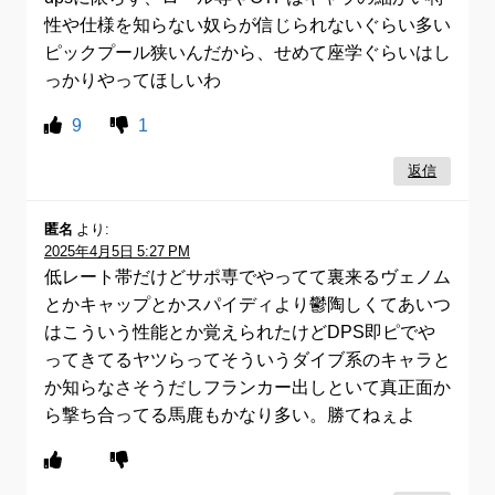
性や仕様を知らない奴らが信じられないぐらい多い
ピックプール狭いんだから、せめて座学ぐらいはし
っかりやってほしいわ
9
1
返信
匿名
より:
2025年4月5日 5:27 PM
低レート帯だけどサポ専でやってて裏来るヴェノム
とかキャップとかスパイディより鬱陶しくてあいつ
はこういう性能とか覚えられたけどDPS即ピでや
ってきてるヤツらってそういうダイブ系のキャラと
か知らなさそうだしフランカー出しといて真正面か
ら撃ち合ってる馬鹿もかなり多い。勝てねぇよ