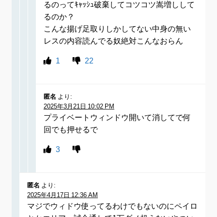
るのってｷｬｯｼｭ破棄してコツコツ嵩増しして
るのか？
こんな揚げ足取りしかしてない中身の無い
レスの内容読んでる奴絶対こんなおらん
1
22
匿名
より:
2025年3月21日 10:02 PM
プライベートウィンドウ開いて消してで何
回でも押せるで
3
匿名
より:
2025年4月17日 12:36 AM
マジでウィドウ使ってるわけでもないのにペイロ