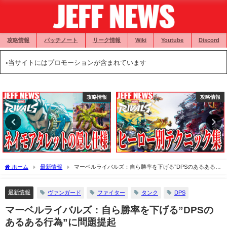
攻略情報
パッチノート
リーク情報
Wiki
Youtube
Discord
◦当サイトにはプロモーションが含まれています
攻略情報
攻略情報
ホーム
最新情報
マーベルライバルズ：自ら勝率を下げる”DPSのあるある行
為”に問題提起
最新情報
ヴァンガード
ファイター
タンク
DPS
マーベルライバルズ：自ら勝率を下げる”DPSの
あるある行為”に問題提起