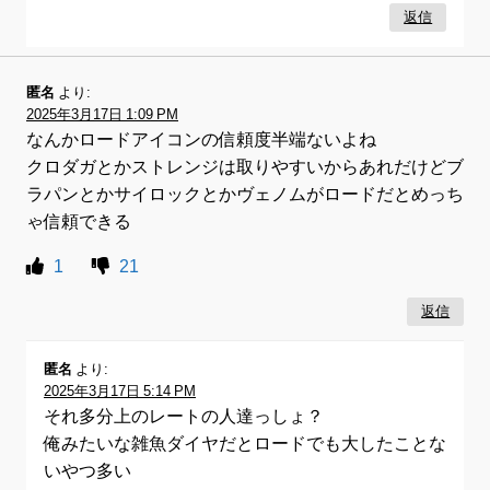
返信
匿名
より:
2025年3月17日 1:09 PM
なんかロードアイコンの信頼度半端ないよね
クロダガとかストレンジは取りやすいからあれだけどブ
ラパンとかサイロックとかヴェノムがロードだとめっち
ゃ信頼できる
1
21
返信
匿名
より:
2025年3月17日 5:14 PM
それ多分上のレートの人達っしょ？
俺みたいな雑魚ダイヤだとロードでも大したことな
いやつ多い