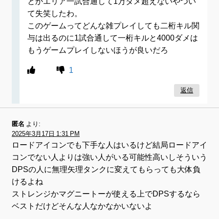
とかエリア一試合通して1万ダメ超えないやつい
て失笑したわ。
このゲームってどんな雑プレイしても二桁キル関
与は出るのに1試合通して一桁キルと4000ダメは
もうゲームプレイしないほうが良いだろ
1
返信
匿名
より:
2025年3月17日 1:31 PM
ロードアイコンでも下手な人はいるけど結局ロードアイ
コンでない人よりは強い人がいる可能性高いしそういう
DPSの人に無理矢理タンクに変えてもらっても大体負
けるよね
ストレンジかマグニートーが使える上でDPSするなら
ベストだけどそんな人なかなかいないよ