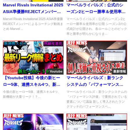
Marvel Rivals Invitational 2025
マーベルライバルズ：公式のシ
ASIA準優勝REJECTメンバーに
ーズン2ヒーロー勝率＆使用率が
よるコーチング動画まとめ
公開
Marvel Rivals Invitational 2025 ASIA準優勝
マーベルライバルズ：公式のシーズン2ヒ
REJECTメンバーによるコーチング動画ま
ーロー勝率＆使用率が公開 シーズン2の公
とめ Marvel ...
式統計が公開され、各ロールごとのピック
率と勝率が明らかになりま...
Youtube
最新情報
【Youtube投稿】今後の新ヒー
マーベルライバルズ：新ランク
ロー5体、連携スキル4つ、新機
システムの「パフォーマンス評
能が大量リーク！？
価」で重視されている要素
今後の新ヒーロー5体、連携スキル4つ、
マーベルライバルズ：新ランクシステムの
新機能が大量リーク！？...
「パフォーマンス評価」で重視されている
要素について議論 新しく導入されたラン
クマッチのパフォーマンスベ...