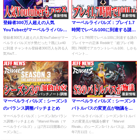
最新情報
最新情報
登録者300万人超えの人気
マーベルライバルズ：プレイ1.7
YouTuberがマーベルライバルズ
時間でレベル100に到達する謎の
ガチ勢だった？既にLv40に到達
プレイヤーの正体
登録者300万人超えの人気YouTuberがマー
プレイ1.7時間でレベル100に到達する謎の
ベルライバルズガチ勢だった？既にLv40
プレイヤーの正体 Redditで「総プレイ時
に到達 チャンネル登録者300万人を誇る人
間1.7時間でアカウントレベル100、しかも
気YouT...
イベント...
パッチノート/調整
最新情報
マーベルライバルズ：シーズン3
マーベルライバルズ：シーズン3
のバランス調整パッチまとめ
バトルパスの変更点が物議を醸
す
マーベルライバルズ：シーズン3のバラン
マーベルライバルズ：シーズン3バトルパ
ス調整パッチまとめ 『Marvel Rivals（マ
スの変更点が物議を醸す 『Marvel
ーベルライバルズ）』は7月11日開幕のシ
Rivals』のシーズン3バトルパスは、2025
ーズン3に...
年7月11日（...