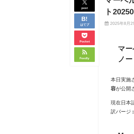
マーベ
post
ト2025
2025年8月2
はてブ
Pocket
マー
ノート
Feedly
本日実施
容
が公開
現在日本
訳バージ