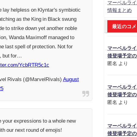
マーベルライ
 lay helpless on Klyntar's symbiotic
情報まとめ
atching as the King in Black swung
最近のコメ
de to strike down yet another noble
on, Wanda Maximoff managed to
ne last spell of protection. Not for
マーベルライ
, but for…
後登場予定の
匿名
より
itter.com/YcbRTR5c1c
el Rivals (@MarvelRivals)
August
マーベルライ
25
後登場予定の
匿名
より
e your expressions to a whole new
マーベルライ
ith our next round of emojis!
後登場予定の