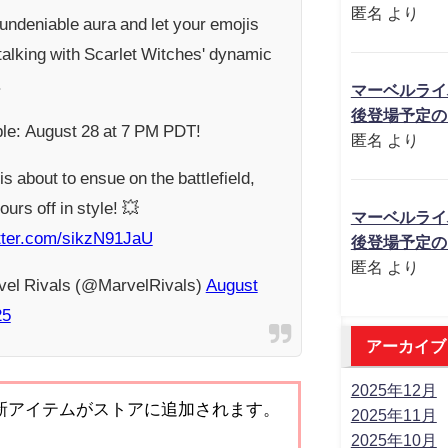
匿名
より
undeniable aura and let your emojis
talking with Scarlet Witches' dynamic
.
マーベルライ
後登場予定の
ble: August 28 at 7 PM PDT!
匿名
より
s about to ensue on the battlefield,
urs off in style! 💥
マーベルライ
itter.com/sikzN91JaU
後登場予定の
匿名
より
el Rivals (@MarvelRivals)
August
25
アーカイブ
2025年12月
新アイテムがストアに追加されます。
2025年11月
2025年10月