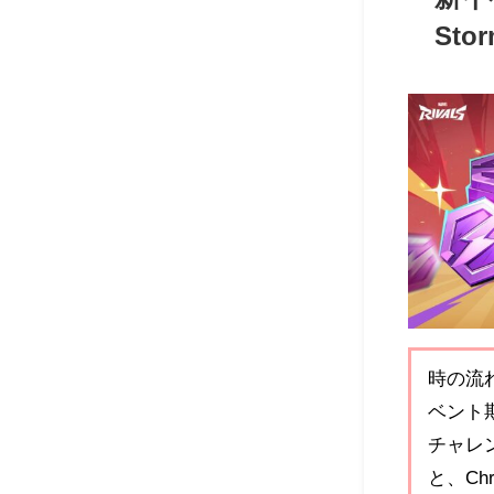
St
時の流れ
ベント
チャレ
と、Ch