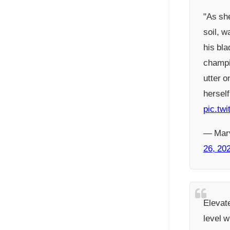
"As she
soil, w
his bla
champi
utter o
herself
pic.tw
— Marv
26, 20
Elevat
level w