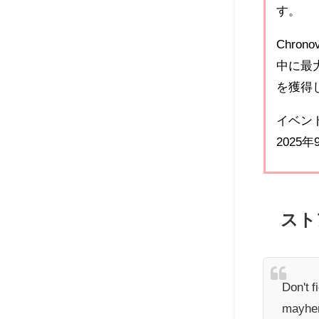
す。
Chro
中に最大
を獲得
イベント期
2025年9
スト
Don't f
mayhe