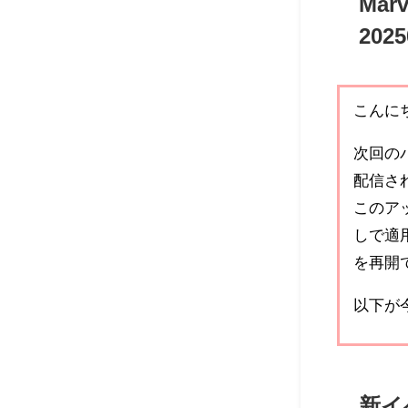
Mar
202
こんにち
次回のパ
配信さ
このア
しで適
を再開
以下が
新イ