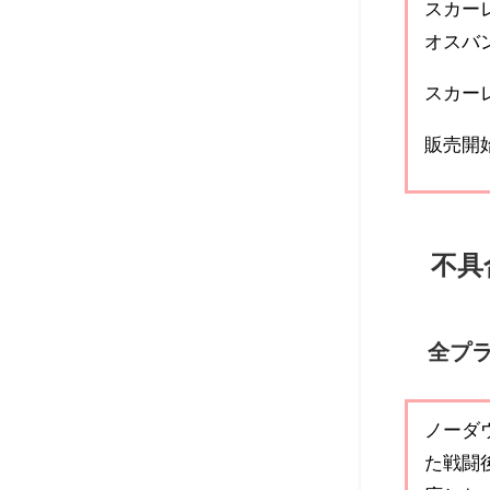
スカー
オスバ
スカー
販売開始日
不具
全プ
ノーダ
た戦闘