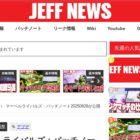
報
パッチノート
リーク情報
Wiki
Youtube
D
先週の人気
含まれています
基本情報
基本情報
攻略情報
攻
マーベルライバルズ：パッチノート20250828が公開
調整
アプデ