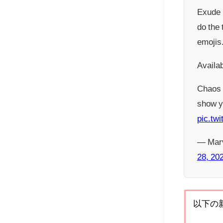
Exude 
do the 
emojis
Availa
Chaos i
show yo
pic.tw
— Marv
28, 20
以下の