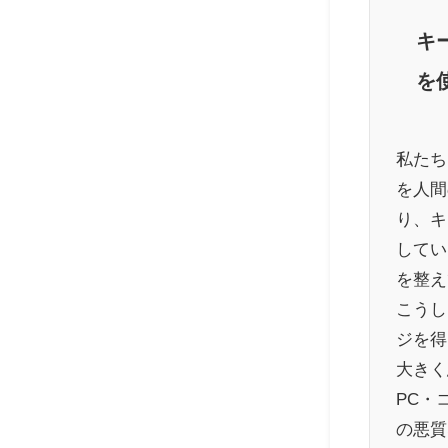
キ
を
私たち
を人間
り、キ
してい
を整え
こうし
ジを得
大きく
PC・
の悪質