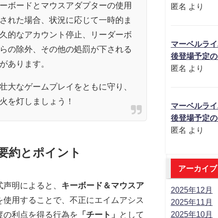
ーボードとマウスアダプターの使用
匿名
より
された場合、状況に応じて一時的ま
久的なアカウント停止、リーダーボ
マーベルライ
らの除外、その他の処罰が下される
後登場予定の
があります。
匿名
より
壮大なゲームプレイをともに守り、
火を灯しましょう！
マーベルライ
後登場予定の
匿名
より
要約とポイント
アーカイブ
式声明によると、
キーボード＆マウスア
2025年12月
を使用することで、不正にエイムアシス
2025年11月
2025年10月
度の利点を得る行為を
「チート」
として