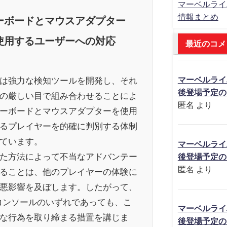
マーベルライ
情報まとめ
ーボードとマウスアダプター
使用するユーザーへの対応
最近のコメ
マーベルライ
は強力な検知ツールを開発し、それ
後登場予定の
の厳しい目で組み合わせることによ
匿名
より
ーボードとマウスアダプターを使用
るプレイヤーを的確に判別する体制
ています。
マーベルライ
た方法によって不当なアドバンテー
後登場予定の
匿名
より
ることは、他のプレイヤーの体験に
悪影響を及ぼします。したがって、
コンソールのいずれであっても、こ
マーベルライ
な行為を取り締まる措置を講じま
後登場予定の