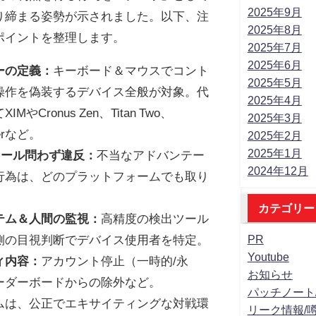
2025年9月
り締まる姿勢が示されました。以下、注
2025年8月
ポイントを整理します。
2025年7月
2025年6月
ーの定義：
キーボード＆マウスでコント
2025年5月
操作を偽装するデバイス全般が対象。代
2025年4月
MやCronus Zen、Titan Two、
2025年3月
derなど。
2025年2月
2025年1月
ソール問わず違反：
不当なアドバンテー
2024年12月
行為は、どのプラットフォームでも取り
カテゴリー
テム＆人間の監視：
高精度の検出ツール
PR
側の目視判断でデバイス使用者を特定。
Youtube
ィ内容：
アカウント停止（一時的/永
お知らせ
ーダーボードからの除外など。
パッチノート
ムは、公正でエキサイティングな対戦環
リーク情報/