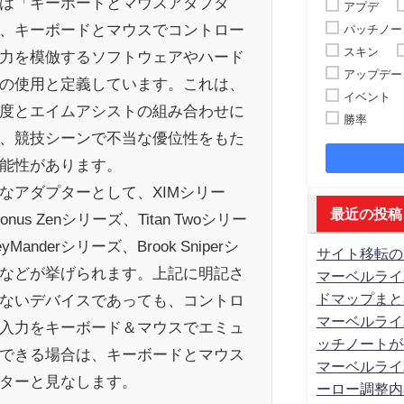
は「キーボードとマウスアダプタ
アプデ
、キーボードとマウスでコントロー
パッチノー
スキン
力を模倣するソフトウェアやハード
アップデー
の使用と定義しています。これは、
イベント
度とエイムアシストの組み合わせに
勝率
、競技シーンで不当な優位性をもた
能性があります。
なアダプターとして、XIMシリー
最近の投稿
onus Zenシリーズ、Titan Twoシリー
yManderシリーズ、Brook Sniperシ
サイト移転の
などが挙げられます。上記に明記さ
マーベルライ
ドマップまと
ないデバイスであっても、コントロ
マーベルライ
入力をキーボード＆マウスでエミュ
ッチノートが
できる場合は、キーボードとマウス
マーベルライ
ターと見なします。
ーロー調整内