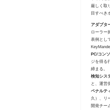
厳しく取
目すべき
アダプタ
ローラー
表例としてXI
KeyMan
PC/コン
ジを得る
締まる。
検知シス
と、運営
ペナルテ
久）、リ
開発チー