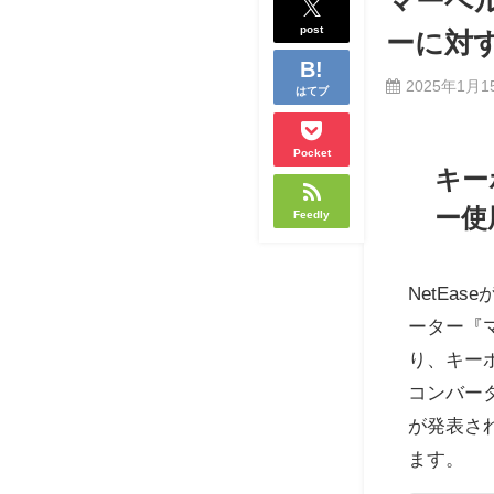
マーベ
post
ーに対
2025年1月1
はてブ
Pocket
キー
ー使
Feedly
NetEa
ーター『
り、キー
コンバー
が発表さ
ます。