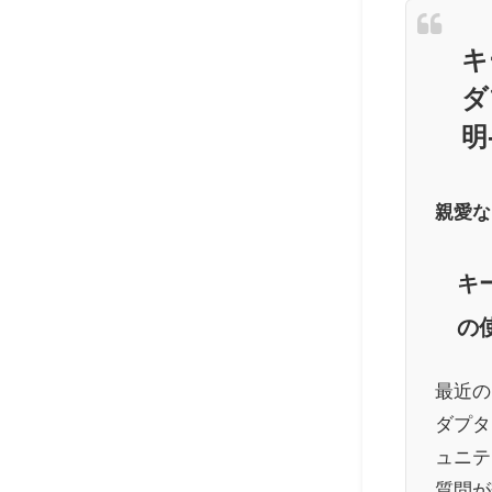
キ
ダ
明
親愛な
キ
の
最近の
ダプタ
ュニテ
質問が