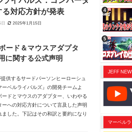
ルライバルズ：コンバータ
する対応方針が発表
5日
2025年1月15日
ボード＆マウスアダプタ
用に関する公式声明
JEFF NEW
seが提供するサードパーソンヒーローシュ
マーベルライバルズ』の開発チームよ
ボードとマウスのアダプター、いわやる
ターへの対応方針について言及した声明
れました。下記はその和訳と要約になり
マーベルライバ