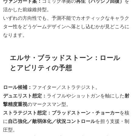
ヴァンガード案：
コミック準拠の
再生（パッシブ回復）
を
活かした前線維持型。
いずれの方向性でも、予測不能でカオティックなキャラク
ター性をどうゲームデザインへ落とし込むかが見どころに
なります。
エルサ・ブラッドストーン：ロール
とアビリティの予想
ロール候補：
ファイター／ストラテジスト。
デュエリスト想定：
ライフルやショットガンを軸にした
射
撃精度重視
のマークスマン型。
ストラテジスト想定：
ブラッドストーン・チョーカー
を核
に
自己強化／敵弱体化／状況コントロール
を担う支援・制
圧型。