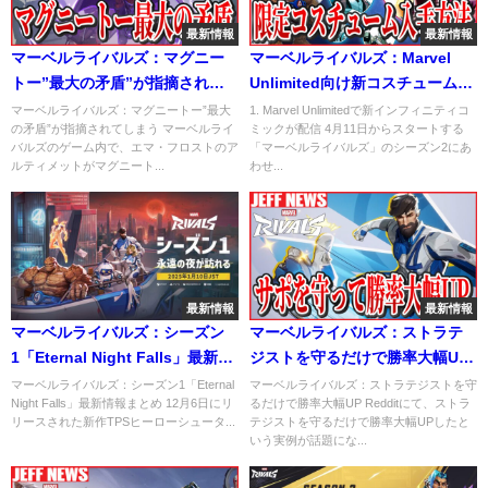
最新情報
最新情報
マーベルライバルズ：マグニー
マーベルライバルズ：Marvel
トー”最大の矛盾”が指摘されて
Unlimited向け新コスチュームの
しまう
入手方法まとめ
マーベルライバルズ：マグニートー”最大
1. Marvel Unlimitedで新インフィニティコ
の矛盾”が指摘されてしまう マーベルライ
ミックが配信 4月11日からスタートする
バルズのゲーム内で、エマ・フロストのア
「マーベルライバルズ」のシーズン2にあ
ルティメットがマグニート...
わせ...
最新情報
最新情報
マーベルライバルズ：シーズン
マーベルライバルズ：ストラテ
1「Eternal Night Falls」最新情
ジストを守るだけで勝率大幅UP
報まとめ
したという実例が話題に
マーベルライバルズ：シーズン1「Eternal
マーベルライバルズ：ストラテジストを守
Night Falls」最新情報まとめ 12月6日にリ
るだけで勝率大幅UP Redditにて、ストラ
リースされた新作TPSヒーローシュータ...
テジストを守るだけで勝率大幅UPしたと
いう実例が話題にな...