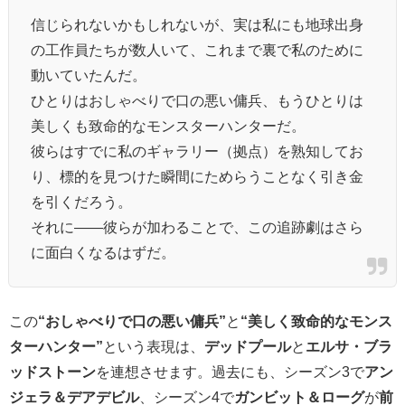
信じられないかもしれないが、実は私にも地球出身
の工作員たちが数人いて、これまで裏で私のために
動いていたんだ。
ひとりはおしゃべりで口の悪い傭兵、もうひとりは
美しくも致命的なモンスターハンターだ。
彼らはすでに私のギャラリー（拠点）を熟知してお
り、標的を見つけた瞬間にためらうことなく引き金
を引くだろう。
それに――彼らが加わることで、この追跡劇はさら
に面白くなるはずだ。
この
“おしゃべりで口の悪い傭兵”
と
“美しく致命的なモンス
ターハンター”
という表現は、
デッドプール
と
エルサ・ブラ
ッドストーン
を連想させます。過去にも、シーズン3で
アン
ジェラ＆デアデビル
、シーズン4で
ガンビット＆ローグ
が
前