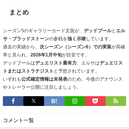
まとめ
シーズン5のギャラリーカード文面が、
デッドプール
と
エル
サ・ブラッドストーン
の参戦を
強く示唆
しています。
過去の実績から、
次シーズン（シーズン6）での実装
が高確
率と見られ、
2026年1月中旬
が目安です。
デッドプールは
デュエリスト最有力
、エルサは
デュエリス
トまたはストラテジスト
と予想されています。
いずれも
公式確定情報は未発表
のため、今後のアナウンス
やトレーラー公開に注目しましょう。
コメント一覧