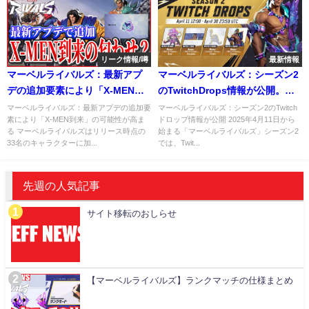
リーク情報/噂
最新情報
マーベルライバルズ：最新アプ
マーベルライバルズ：シーズン2
デの追加要素により「X-MEN到
のTwitchDrops情報が公開。今
来」の可能性が高まる
回はネイモアのコスチュームが
マーベルライバルズ：最新アプデの追加要
マーベルライバルズ：シーズン2のTwitch
素により「X-MEN到来」の可能性が高ま
ドロップ情報が公開 2025年4月11日から
無料で登場
る マーベルライバルズはリリース時点の
始まる「マーベルライバルズ」シーズン2
33名のキャラクターに加...
では、Twit...
先週の人気記事
サイト移転のおしらせ
【マーベルライバルズ】ランクマッチの仕様まとめ