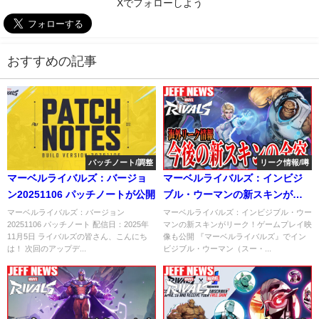
Xでフォローしよう
おすすめの記事
パッチノート/調整
リーク情報/噂
マーベルライバルズ：バージョ
マーベルライバルズ：インビジ
ン20251106 パッチノートが公開
ブル・ウーマンの新スキンがリ
ーク！ゲームプレイ映像も公開
マーベルライバルズ：バージョン
マーベルライバルズ：インビジブル・ウー
20251106 パッチノート 配信日：2025年
マンの新スキンがリーク！ゲームプレイ映
11月5日 ライバルズの皆さん、こんにち
像も公開 『マーベルライバルズ』でイン
は！ 次回のアップデ...
ビジブル・ウーマン（スー・...