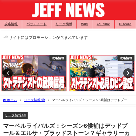
攻略情報
パッチノート
リーク情報
Wiki
Youtube
Discord
◦当サイトにはプロモーションが含まれています
攻略情報
攻略情報
ホーム
リーク情報/噂
マーベルライバルズ：シーズン6候補はデッドプール
＆エルサ・ブラッドストーン？ギャラリーカードの伏線が確認
リーク情報/噂
マーベルライバルズ：シーズン6候補はデッドプ
ール＆エルサ・ブラッドストーン？ギャラリーカ