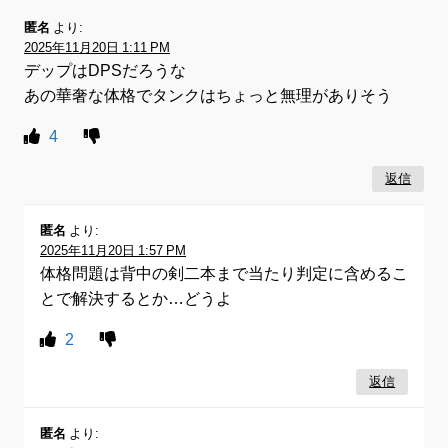
匿名
より:
2025年11月20日 1:11 PM
デップはDPSだろうな
あの華奢な体格でタンクはちょっと無理がありそう
4
返信
匿名
より:
2025年11月20日 1:57 PM
体格問題は背中の剣二本まで当たり判定に含めるこ
とで解決するとか…どうよ
2
返信
匿名
より: