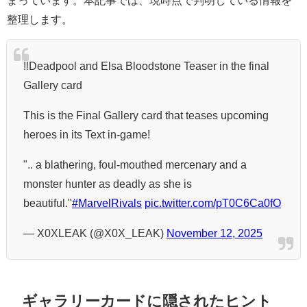
まっています。本記事では、現時点で判明している情報を
整理します。
‼️Deadpool and Elsa Bloodstone Teaser in the final
Gallery card
This is the Final Gallery card that teases upcoming
heroes in its Text in-game!
".. a blathering, foul-mouthed mercenary and a
monster hunter as deadly as she is
beautiful."
#MarvelRivals
pic.twitter.com/pT0C6Ca0fO
— X0XLEAK (@X0X_LEAK)
November 12, 2025
ギャラリーカードに隠されたヒント