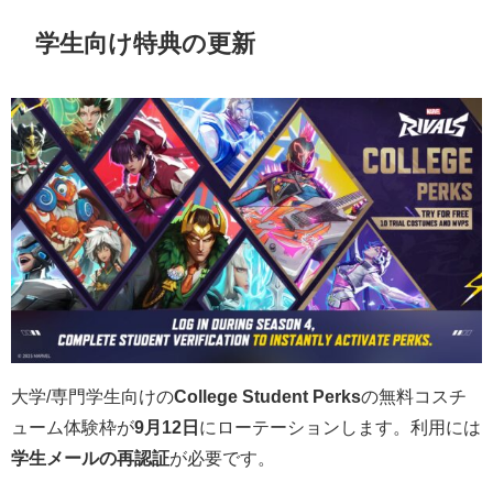
学生向け特典の更新
大学/専門学生向けの
College Student Perks
の無料コスチ
ューム体験枠が
9月12日
にローテーションします。利用には
学生メールの再認証
が必要です。