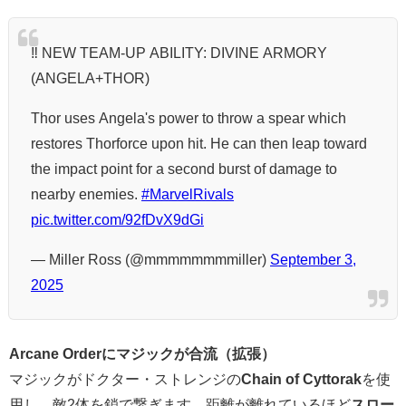
‼️ NEW TEAM-UP ABILITY: DIVINE ARMORY
(ANGELA+THOR)
Thor uses Angela's power to throw a spear which
restores Thorforce upon hit. He can then leap toward
the impact point for a second burst of damage to
nearby enemies.
#MarvelRivals
pic.twitter.com/92fDvX9dGi
— Miller Ross (@mmmmmmmmiller)
September 3,
2025
Arcane Orderにマジックが合流（拡張）
マジックがドクター・ストレンジの
Chain of Cyttorak
を使
用し、敵2体を鎖で繋ぎます。距離が離れているほど
スロー