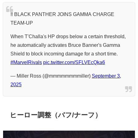
‼️ BLACK PANTHER JOINS GAMMA CHARGE
TEAM-UP
When T'Challa's HP drops below a certain threshold,
he automatically activates Bruce Banner's Gamma
Shield to block incoming damage for a short time.
#MarvelRivals
pic.twitter.com/SFLVEcQka6
— Miller Ross (@mmmmmmmmiller)
September 3,
2025
ヒーロー調整（バフ/ナーフ）