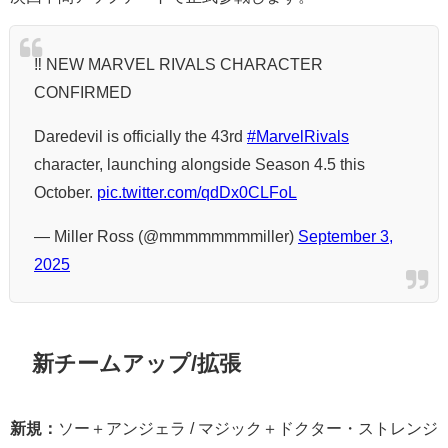
‼️ NEW MARVEL RIVALS CHARACTER
CONFIRMED
Daredevil is officially the 43rd
#MarvelRivals
character, launching alongside Season 4.5 this
October.
pic.twitter.com/qdDx0CLFoL
— Miller Ross (@mmmmmmmmiller)
September 3,
2025
新チームアップ/拡張
新規：
ソー＋アンジェラ / マジック＋ドクター・ストレンジ