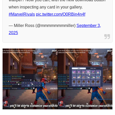
when inspecting any card in your gallery.
#MarvelRivals
pic.twitter.com/O0RBin4n4f
— Miller Ross (@mmmmmmmmiller)
September 3,
2025