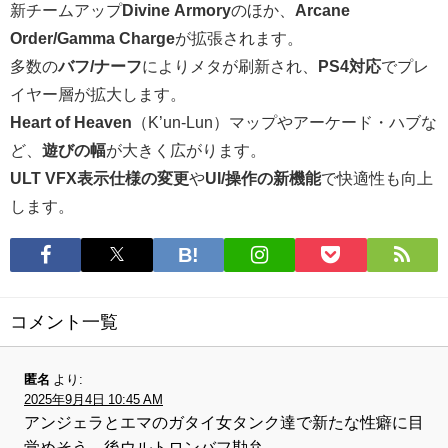
新チームアップ
Divine Armory
のほか、
Arcane
Order/Gamma Charge
が拡張されます。
多数の
バフ/ナーフ
によりメタが刷新され、
PS4対応
でプレ
イヤー層が拡大します。
Heart of Heaven
（K’un-Lun）マップやアーケード・ハブな
ど、
遊びの幅
が大きく広がります。
ULT VFX表示仕様の変更
や
UI/操作の新機能
で快適性も向上
します。
コメント一覧
匿名
より:
2025年9月4日 10:45 AM
アンジェラとエマのガタイ女タンク達で新たな性癖に目
覚めそう、後ウルトロンバフ勘弁