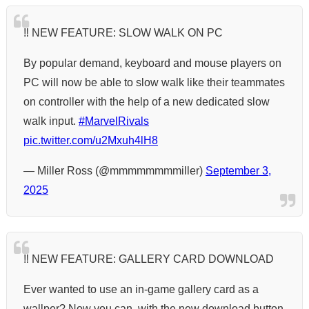
‼️ NEW FEATURE: SLOW WALK ON PC
By popular demand, keyboard and mouse players on
PC will now be able to slow walk like their teammates
on controller with the help of a new dedicated slow
walk input.
#MarvelRivals
pic.twitter.com/u2Mxuh4lH8
— Miller Ross (@mmmmmmmmiller)
September 3,
2025
‼️ NEW FEATURE: GALLERY CARD DOWNLOAD
Ever wanted to use an in-game gallery card as a
wallper? Now you can, with the new download button