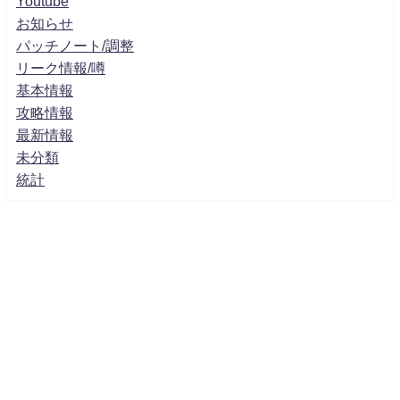
Youtube
お知らせ
パッチノート/調整
リーク情報/噂
基本情報
攻略情報
最新情報
未分類
統計
ホーム
プライバシーポリシー
お問い合わせ
マーベルライバルズ - MarvelRivals攻略速報まとめ＠JEFF NEWS All Rights
Reserved.