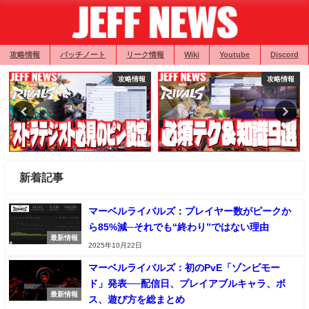
攻略情報
パッチノート
リーク情報
Wiki
Youtube
Discord
攻略情報
攻略情報
新着記事
マーベルライバルズ：プレイヤー数がピークか
ら85%減─それでも“終わり”ではない理由
最新情報
2025年10月22日
マーベルライバルズ：初のPvE「ゾンビモー
ド」発表──配信日、プレイアブルキャラ、ボ
最新情報
ス、遊び方を総まとめ