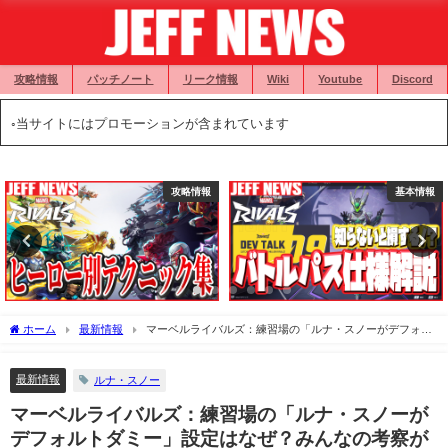
攻略情報
パッチノート
リーク情報
Wiki
Youtube
Discord
◦当サイトにはプロモーションが含まれています
攻略情報
基本情報
ホーム
最新情報
マーベルライバルズ：練習場の「ルナ・スノーがデフォル
トダミー」設定はなぜ？みんなの考察が話題に
最新情報
ルナ・スノー
マーベルライバルズ：練習場の「ルナ・スノーが
デフォルトダミー」設定はなぜ？みんなの考察が