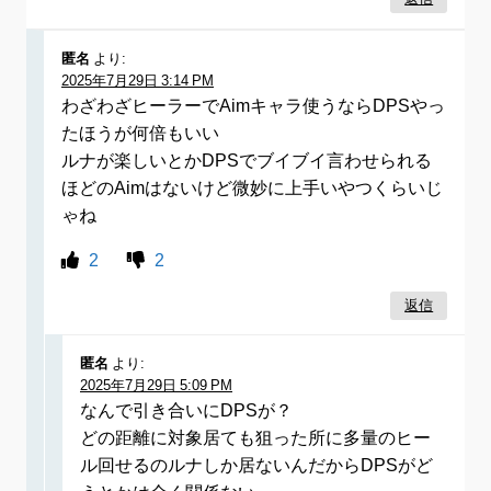
匿名
より:
2025年7月29日 3:14 PM
わざわざヒーラーでAimキャラ使うならDPSやっ
たほうが何倍もいい
ルナが楽しいとかDPSでブイブイ言わせられる
ほどのAimはないけど微妙に上手いやつくらいじ
ゃね
2
2
返信
匿名
より:
2025年7月29日 5:09 PM
なんで引き合いにDPSが？
どの距離に対象居ても狙った所に多量のヒー
ル回せるのルナしか居ないんだからDPSがど