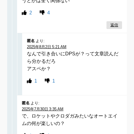
うとかは全く関係ない
2
4
返信
匿名
より:
2025年8月2日 5:21 AM
なんで引き合いにDPSが？って文章読んだ
ら分かるだろ
アスペか？
1
1
匿名
より:
2025年7月30日 3:35 AM
で、ロケットやクロダガみたいなオートエイ
ムの何が楽しいの？