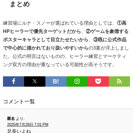
まとめ
練習場にルナ・スノーが選ばれている理由としては、
①高
HPヒーラーで優先ターゲットだから
、
②ゲームを象徴する
ポスターキャラとして目立たせたいから
、
③既に公式作品
で中心的に描かれており扱いやすいから
の3案が浮上しまし
た。公式の明言はないものの、ヒーラー練習とマーケティ
ング双方の理由が重なっている可能性が高そうです。
コメント一覧
匿名
より:
2025年7月28日 7:01 PM
足長いよね