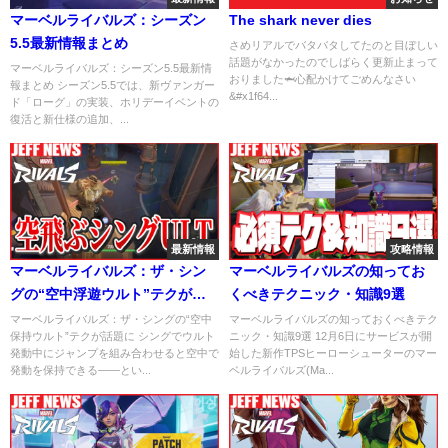
マーベルライバルズ：シーズン
The shark never dies
5.5最新情報まとめ
さめリアルでバタバタしてたのと目ぼしい
話題がなかったのでしばらく更新止まって
マーベルライバルズ：シーズン5.5最新情
おりました🦈心配かけてごめんなさい
報まとめ シーズン5.5では、新ヴァンガー
&#x1f64...
ド「ローグ」の実装、ホリデーイベントの
復活と新仕様の追加、...
最新情報
攻略情報
マーベルライバルズ：ザ・シン
マーベルライバルズの知ってお
グの“空中浮遊ウルト”テクが話
くべきテクニック・知識9選
題に
マーベルライバルズ：ザ・シングの“空中
マーベルライバルズの知っておくべきテク
保持ウルト”テクが話題に シングでウルト
ニック・知識9選 12月6日にサービスが開
発動中にジャンプを組み合わせると空中で
始した新作TPSヒーローシューターのマー
発動を保持できる――とい...
ベルライバルズ(Ma...