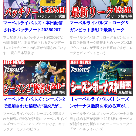
パッチノート/調整
リーク情報/噂
マーベルライバルズ：本日配信
マーベルライバルズ：ローグ＆
されるパッチノート20250207が
ガンビット参戦？最新リーク情
公開
報まとめ
本日配信されるパッチノート20250207が
マーベルライバルズ：ローグ＆ガンビット
公開 先ほど、本日実施されるアップデー
参戦？最新リーク情報まとめ シーズン2.5
トのパッチノートの内容が公開されていま
でウルトロンが実装される直前ですが、ロ
す。 現在日本語版は...
ーグとガンビットという...
最新情報
最新情報
マーベルライバルズ：シーズン2
【マーベルライバルズ】シーズ
で追加された秘密の“強化”が話
ンボーナス撤廃を求める声が急
題に
増。仕様と問題点を解説
マーベルライバルズ：シーズン2で追加さ
マーベルライバルズ：シーズンボーナス撤
れた秘密の“強化”が話題に マーベルライバ
廃を求める声が急増中 12月6日にサービス
ルズのシーズン2アップデートでは、キャ
が開始された新作TPSヒーローシューター
ラクターモデルのビジュ...
「マーベルライバルズ...