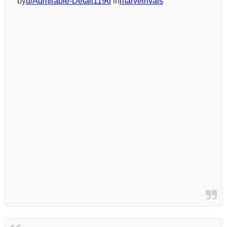
by
u/Admirable-Detail1196
in
marvelrivals