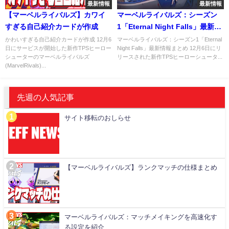
最新情報
最新情報
【マーベルライバルズ】カワイ
マーベルライバルズ：シーズン
すぎる自己紹介カードが作成
1「Eternal Night Falls」最新情
報まとめ
かわいすぎる自己紹介カードが作成 12月6
マーベルライバルズ：シーズン1「Eternal
日にサービスが開始した新作TPSヒーロー
Night Falls」最新情報まとめ 12月6日にリ
シューターのマーベルライバルズ
リースされた新作TPSヒーローシュータ...
(MarvelRivals)...
先週の人気記事
サイト移転のおしらせ
【マーベルライバルズ】ランクマッチの仕様まとめ
マーベルライバルズ：マッチメイキングを高速化す
る設定を紹介