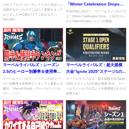
「Winter Celebration Drops」
さめリアルでバタバタしてたのと目ぼしい
話題がなかったのでしばらく更新止まって
が開催！
年末年始に向けて、マーベルライバルズで
おりました🦈心配かけてごめんなさい
は「Winter Celebration Drop」と名付けら
&#x1f64...
れたTwitchDropsイベントが開催...
統計
最新情報
マーベルライバルズ：シーズン
マーベルライバルズ：超大規模
2.5のヒーロー別勝率＆使用率ラ
大会”Ignite 2025”ステージ1の詳
ンキングと最新メタ解説
細が発表
マーベルライバルズ：シーズン2.5のヒー
マーベルライバルズ：超大規模大会”Ignite
ロー別勝率＆使用率ランキングと最新メタ
2025”ステージ1の詳細が発表 本日、マー
解説 『Marvel Rivals（マーベルライバル
ベルライバルズ公式より今後開催される大
ズ）』シー...
規模大会”...