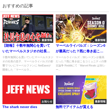
おすすめの記事
最新情報
最新情報
【朗報】十数年無関心を貫いて
マーベルライバルズ：シーズン0
いたマーベルスタジオの社長の
が最高だった？既に巻き起こる
息子、マーベルライバルズの影
コミュニティの懐古論争
十数年無関心を貫いていたマーベルスタジ
マーベルライバルズ：S0シーズンが最高
オの社長の息子、マーベルライバルズの影
だった？既に巻き起こるコミュニティの懐
響でついにマーベルファンに
響でついにマーベルファンに NetEaseが
古論争 Redditにて「Marvel Rivals はS0シ
開発した「マーベルラ...
ー...
お知らせ
最新情報
The shark never dies
無料でアイテムが貰える