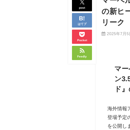
マーベル
post
の新ヒ
リーク
はてブ
2025年7月
Pocket
Feedly
マー
ン3
ド』
海外情報
登場予定
を公開し