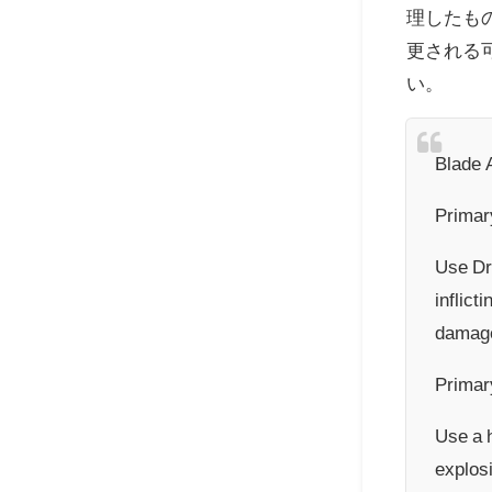
理したも
更される
い。
Blade A
Primar
Use Dra
inflicti
damage
Primar
Use a h
explosi