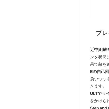
プレ
近中距離
ンを状況
果で敵を
Eの自己
負いつつ
きます。
ULTでラ
をかけら
Step and