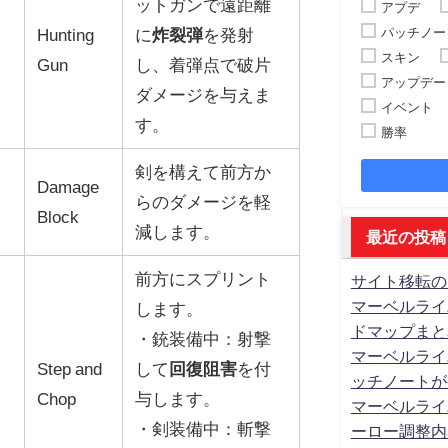
ッ
ットガンで遠距離
アプデ
Hunting
に
炸裂弾
を発射
パッチノー
スキン
イ
Gun
し、着弾点で破片
アップデー
ダメージを与えま
イベント
す。
勝率
剣を構えて前方か
ッ
Damage
らのダメージを軽
Block
減します。
最近の投稿
前方にスプリント
サイト移転の
マーベルライ
します。
ドマップまと
・銃装備中：射撃
マーベルライ
Step and
して
回復阻害
を付
ッチノートが
Chop
与します。
マーベルライ
・剣装備中：斬撃
ーロー調整内