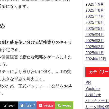
2025年9月
重要になります。
2025年8月
2025年7月
2025年6月
め
2025年5月
2025年4月
2025年3月
は
剣と銃を使い分ける近接寄りのキャラ
2025年2月
場予定です。
2025年1月
や回復阻害で
新たな戦略
をゲームにもた
2024年12月
ょう。
リティにより殴り合いに強く、ULTの突
カテゴリー
に大きな脅威を与えます。
PR
明のため、正式パッチノート公開をお待
Youtube
い。
お知らせ
パッチノート
post
はてブ
Pocket
Feedly
リーク情報/