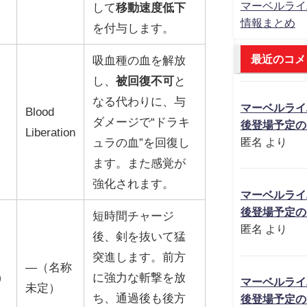
マーベルライ
して
移動速度低下
情報まとめ
を付与します。
最近のコメ
吸血種の血を解放
し、
被回復不可
と
なる代わりに、与
マーベルライ
Blood
ダメージで“ドラキ
後登場予定の
Liberation
ュラの血”を回復し
匿名
より
ます。また感覚が
強化されます。
マーベルライ
後登場予定の
短時間チャージ
匿名
より
後、剣を抜いて猛
突進します。前方
―（名称
）
に強力な斬撃を放
マーベルライ
未定）
ち、通過後も後方
後登場予定の