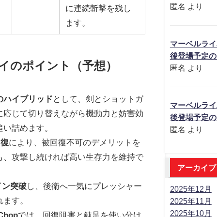
匿名
より
に連続斬撃を残し
ます。
マーベルライ
後登場予定の
イのポイント（予想）
匿名
より
のハイブリッド
として、剣とショットガ
マーベルライ
に応じて切り替えながら機動力と妨害効
後登場予定の
追い詰めます。
匿名
より
回復
により、被回復不可のデメリットを
も、攻撃し続ければ高い生存力を維持で
アーカイブ
イン突破
し、後衛へ一気にプレッシャー
2025年12月
れます。
2025年11月
2025年10月
 Chop
では、回復阻害と鈍足を使い分け