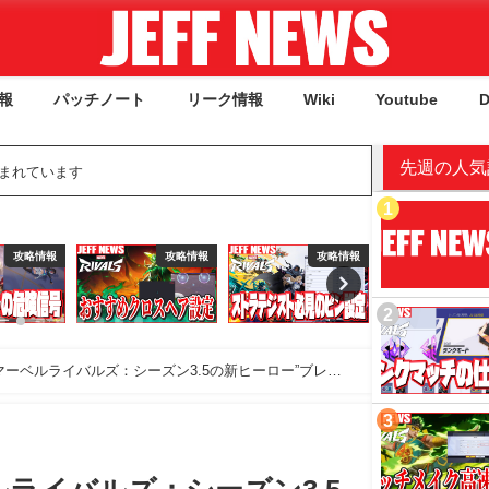
報
パッチノート
リーク情報
Wiki
Youtube
D
先週の人気
含まれています
攻略情報
攻略情報
基本情報
攻
マーベルライバルズ：シーズン3.5の新ヒーロー”ブレイ