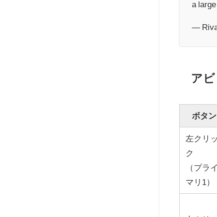
a larg
— Riva
アビ
ボタン
左クリ
ク
（プラ
マリ1）