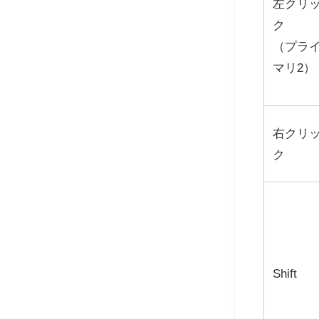
左クリ
ク
（プラ
マリ2）
右クリ
ク
Shift