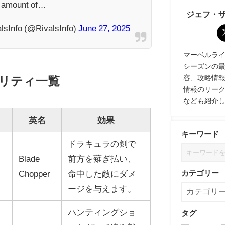
e amount of…
ジェフ・
lsInfo (@RivalsInfo)
June 27, 2025
マーベルライバル
シーズンの
容、攻略情
リティ一覧
情報のリー
なども紹介
英名
効果
キーワード
ッ
ドラキュラの剣で
Blade
前方を薙ぎ払い、
イ
Chopper
命中した敵にダメ
カテゴリー
ージを与えます。
ハンティングショ
タグ