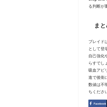
る判断が
まと
ブレイド
として登
自己強化
らすでし
吸血アビ
進で後衛
数値は不
ちくださ
Facebook