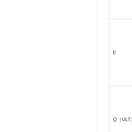
E
Q（ULT