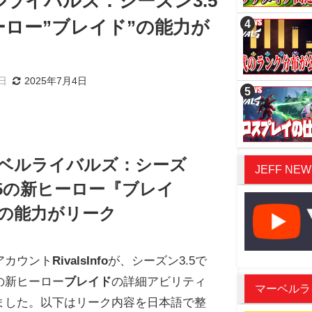
ライバルズ：シーズン3.5
ーロー”ブレイド”の能力が
5日
2025年7月4日
ベルライバルズ：シーズ
JEFF NEW
.5の新ヒーロー『ブレイ
の能力がリーク
アカウント
RivalsInfo
が、シーズン3.5で
の新ヒーロー
ブレイド
の詳細アビリティ
マーベルライバ
ました。以下はリーク内容を日本語で整